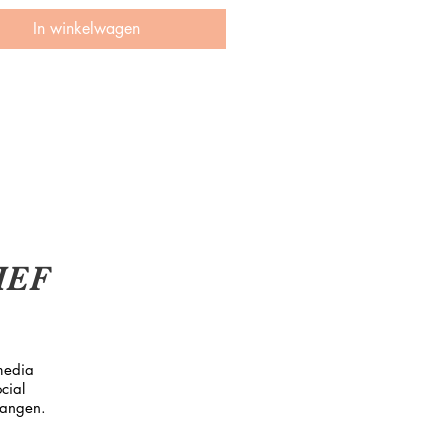
at ze kende volledig op z’n kop
In winkelwagen
ezet. Door een wereldwijde
e raakt ze haar baan kwijt, kan
 huis niet meer betalen en weet
 meer wie ze is. Er komen nieuwe
op haar pad, maar zijn die
ook de juiste? Ze gaat een jaar
t dat haar verder van zichzelf
rwijderen dan ooit. En een jongen
r hoofd meer op hol brengt dan
zou willen. Een verhaal over
IEF
r 2020, het vinden van je eigen
it en je openstellen voor liefde.
 know:
media
koop van dit Ebook ontvang je een
cial
stand.
vangen.