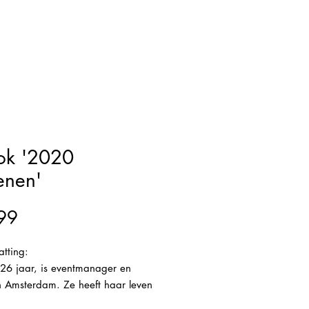
ok '2020
enen'
Prijs
99
tting:
 26 jaar, is eventmanager en
n Amsterdam. Ze heeft haar leven
t, is succesvol en gelukkig. Tot het