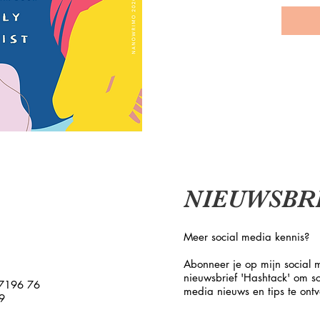
leven d
wordt g
pandemi
ze haar
ze niet
kansen 
kansen 
tegemoe
doet ve
die haa
ze zelf 
NIEUWSBR
rampjaa
identite
Meer social media kennis?
Good to
Abonneer je op mijn social 
Bij aan
nieuwsbrief 'Hashtack' om so
epub-be
7196 76
media nieuws en tips te ont
9