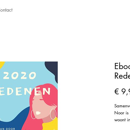
ontact
Ebo
Red
€ 9,
Samenva
Noor is
woont i
op de ri