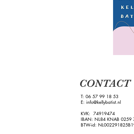
CONTACT
T: 06 57 99 18 53
E:
info@kellybatist.nl
KVK: 74919474
IBAN: NL84 KNAB 0259 
BTW-id: NL002291825B1