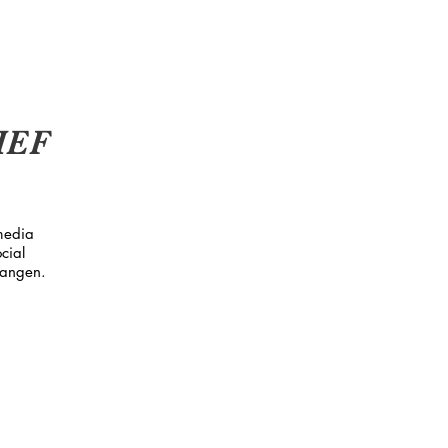
IEF
media
cial
vangen.