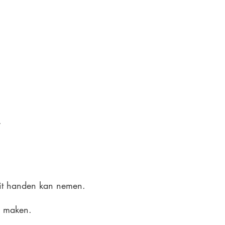
.
uit handen kan nemen.
an maken.